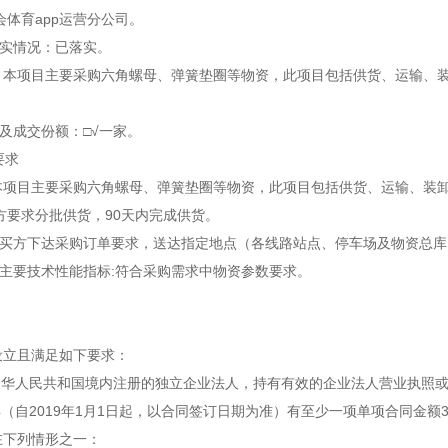
年会体育app运营分公司。
落实情况：已落实。
概况：本项目主要采购六角螺母、弹簧垫圈等物资，此项目包括供货、运输、
量及成交份额：□√一家。
要求
：主本项目主要采购六角螺母、弹簧垫圈等物资，此项目包括供货、运输、装
据买方要求分批供货，90天内完成供货。
根据买方下达采购订单要求，送达指定地点（各线路站点、停车场及物资总
或主要技术性能指标:符合采购需求中物资参数要求。
法设立且满足如下要求：
中华人民共和国境内注册的独立企业法人，持有有效的企业法人营业执照
（自2019年1月1日起，以合同签订日期为准）有至少一项单项合同金额
存在下列情形之一：