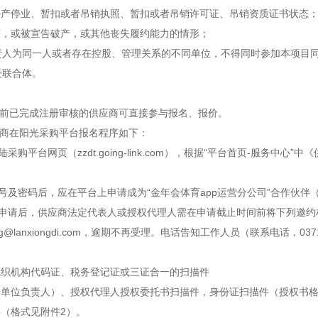
停产停业、暂扣或者吊销执照、暂扣或者吊销许可证、吊销资质证书状态
序，或被宣告破产，或其他丧失履约能力的情形；
位负责人为同一人或者存在控股、管理关系的不同单位，不得同时参加本项目
接受联合体。
发布前已完成注册审核的供应商可直接参与报名、报价。
应商在阳光采购平台报名程序如下：
登陆采购平台网页（zzdt.going-link.com），根据“平台首页-服
取账号及密码后，应在平台上申请成为“金年会体育app运营分公司”合作伙
作伙伴申请后，供应商法定代表人或授权代理人需在申请截止时间前将下列邀
ybidding@lanxiongdi.com，逾期不再受理。电话告知工作人员（联系电
组织机构代码证、税务登记证或三证合一的扫描件
（单位负责人）、授权代理人授权委托书扫描件，身份证扫描件（授权书格
件（格式见附件2）。