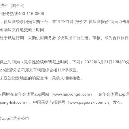
扫描件（附件3）
务热线400-116-0808
后，供应商登录阳光采购平台，在“RFX寻源-报价方-供应商报价”页面
8日至响应文件递交截止时间。
平台处于试运行期，采购供应商务必尽快掌握平台注册、审核、成为合作伙
截止时间为（竞争性洽谈申请截止时间，下同）2022年6月21日13时30分，
pp运营分公司郑东车辆段综合楼119评标室。
或者未送达指定地点的响应文件，采购人拒绝接收。
在金年会体育app网站（www.lanxiongdi.com）、金年会体育app运营
oing-link.com）、中国采购与招标网（www.pageask.com.cn）发布。
app运营分公司