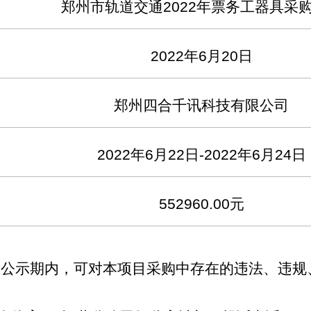
郑州市轨道交通
2022
年票务工器具采
2022
年
6
月
20
日
郑州四合千讯科技有限公司
2022
年
6
月
22
日
-2022
年
6
月
24
日
552960.00
元
在公示期内，可对本项目采购中存在的违法、违规