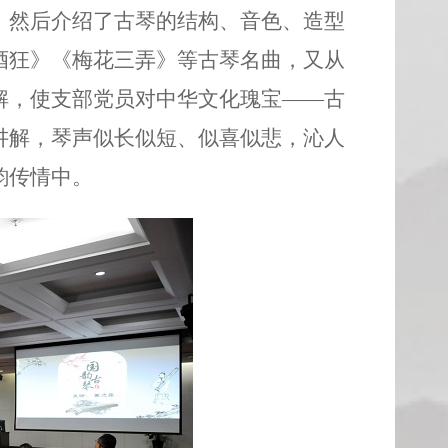
。然后介绍了古琴的结构、音色、造型
酒狂》《梅花三弄》等古琴名曲，又从
解，使支部党员对中华文化瑰宝——古
讲解，琴声似长似短、似喜似悲，沁人
韵传情中。