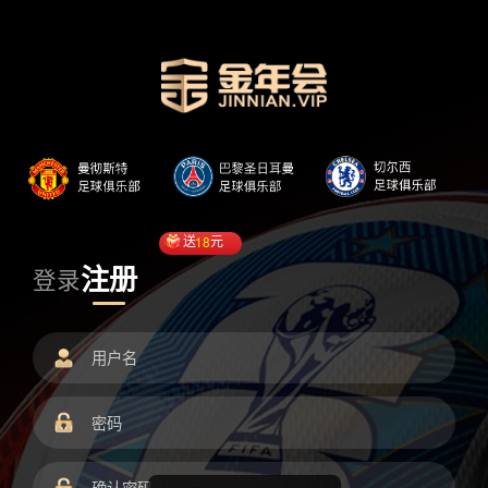
送
18
元
注册
登录